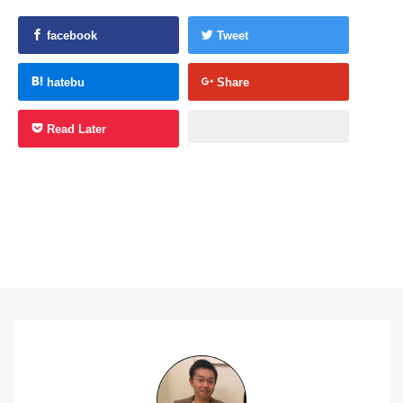
facebook
Tweet
hatebu
Share
Read Later