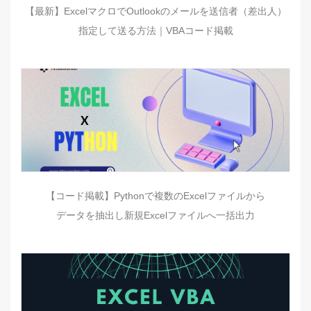
【最新】ExcelマクロでOutlookのメールを送信者（差出人）
指定して送る方法｜VBAコード掲載
【コード掲載】Pythonで複数のExcelファイルから
データを抽出し新規Excelファイルへ一括出力