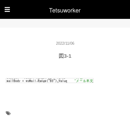
Tetsuworker
☰
2022/11/06
図3-1