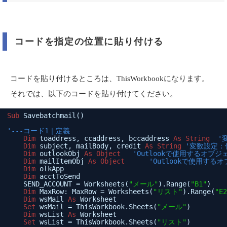
コードを指定の位置に貼り付ける
コードを貼り付けるところは、
ThisWorkbook
になります。
それでは、以下のコードを貼り付けてください。
Sub
Savebatchmail()
'---コード1｜定義
Dim
toaddress, ccaddress, bccaddress 
As
String
'
Dim
subject, mailBody, credit 
As
String
'変数設定
Dim
outlookObj 
As
Object
'Outlookで使用するオブ
Dim
mailItemObj 
As
Object
'Outlookで使用する
Dim
olkApp
Dim
acctToSend
SEND_ACCOUNT = Worksheets(
"メール"
).Range(
"B1"
)
Dim
MaxRow: MaxRow = Worksheets(
"リスト"
).Range(
"E2
Dim
wsMail 
As
Worksheet
Set
wsMail = ThisWorkbook.Sheets(
"メール"
)
Dim
wsList 
As
Worksheet
Set
wsList = ThisWorkbook.Sheets(
"リスト"
)