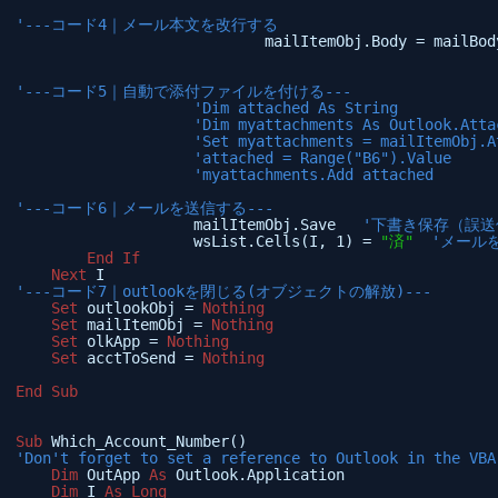
'---コード4｜メール本文を改行する
mailItemObj.Body = mailBod
'---コード5｜自動で添付ファイルを付ける---
'Dim attached As String
'Dim myattachments As Outlook
'Set myattachments = mailItemObj.A
'attached = Range("B6").Value 
'myattachments.Add attached
'---コード6｜メールを送信する---
mailItemObj.Save   
'下書き保存（誤
wsList.Cells(I, 1) = 
"済"
'メール
End
If
Next
I
'---コード7｜outlookを閉じる(オブジェクトの解放)---
Set
outlookObj = 
Nothing
Set
mailItemObj = 
Nothing
Set
olkApp = 
Nothing
Set
acctToSend = 
Nothing
End
Sub
Sub
Which_Account_Number()
'Don't forget to set a reference to Outlook in the VBA
Dim
OutApp 
As
Outlook.Application
Dim
I 
As
Long