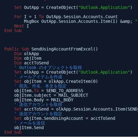
Set
OutApp = CreateObject(
"Outlook.Application"
)
For
I = 1 
To
OutApp.Session.Accounts.Count
MsgBox OutApp.Session.Accounts.Item(I) &amp; 
"
Next
I
End
Sub
Public
Sub
SendUsingAccountFromExcel()
Dim
olkApp
Dim
objItem
Dim
acctToSend
' Outlook のオブジェクトを取得
Set
olkApp = CreateObject(
"Outlook.Application"
)
' メールアイテムを作成
Set
objItem = olkApp.CreateItem(0)
' 宛先、件名、本文を指定
objItem.
To
= SEND_TO_ADDRESS
objItem.subject = MAIL_SUBJECT
objItem.Body = MAIL_BODY
' 送信アカウントを取得
Set
acctToSend = olkApp.Session.Accounts.Item(SEND
' 送信アカウントを指定
Set
objItem.SendUsingAccount = acctToSend
' メールを送信
objItem.Send
End
Sub