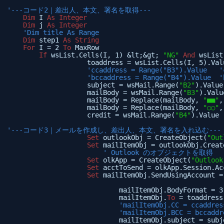
'---コード2｜差出人、本文、署名を取得---
Dim
I 
As
Integer
Dim
j 
As
Integer
'Dim title As Range
Dim
step1 
As
String
For
I = 2 
To
MaxRow
If
wsList.Cells(I, 1) &lt;&gt; 
"NG"
And
wsList
toaddress = wsList.Cells(I, 5).Val
'ccaddress = Range("B3").Value  
'bccaddress = Range("B4").Value 
subject = wsMail.Range(
"B2"
).Value
mailBody = wsMail.Range(
"B3"
).Valu
mailBody = Replace(mailBody, 
"■■"
,
mailBody = Replace(mailBody, 
"○○"
,
credit = wsMail.Range(
"B4"
).Value 
'---コード3｜メールを作成し、差出人、本文、署名を入れ込む---
Set
outlookObj = CreateObject(
"Out
Set
mailItemObj = outlookObj.Creat
' Outlook のオブジェクトを取得
Set
olkApp = CreateObject(
"Outlook
Set
acctToSend = olkApp.Session.Ac
Set
mailItemObj.SendUsingAccount =
mailItemObj.BodyFormat = 3
mailItemObj.
To
= toaddress
'mailItemObj.CC = ccadd
'mailItemObj.BCC = bcca
mailItemObj.subject = subj