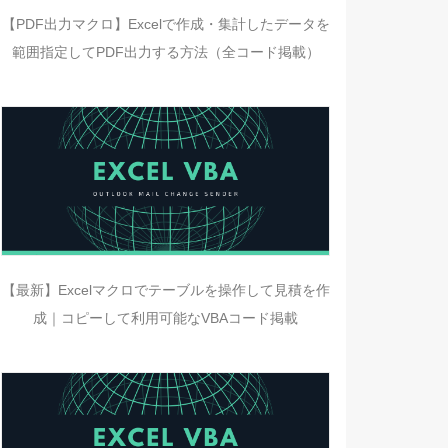
【PDF出力マクロ】Excelで作成・集計したデータを
範囲指定してPDF出力する方法（全コード掲載）
【最新】Excelマクロでテーブルを操作して見積を作
成｜コピーして利用可能なVBAコード掲載