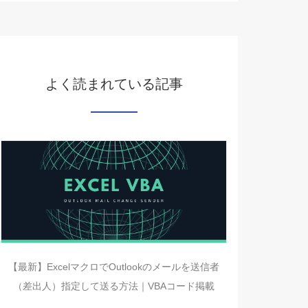
よく読まれている記事
【最新】ExcelマクロでOutlookのメールを送信者
（差出人）指定して送る方法｜VBAコード掲載