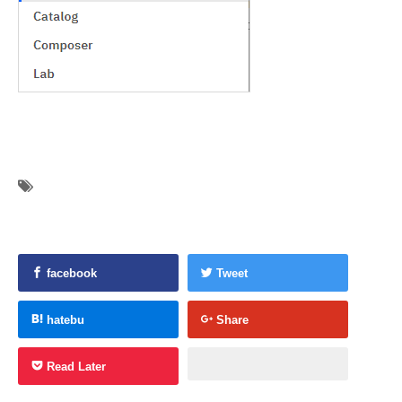
facebook
Tweet
hatebu
Share
Read Later