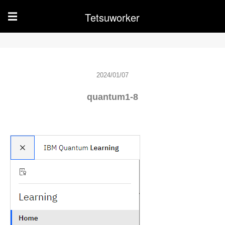
Tetsuworker
☰
2024/01/07
quantum1-8