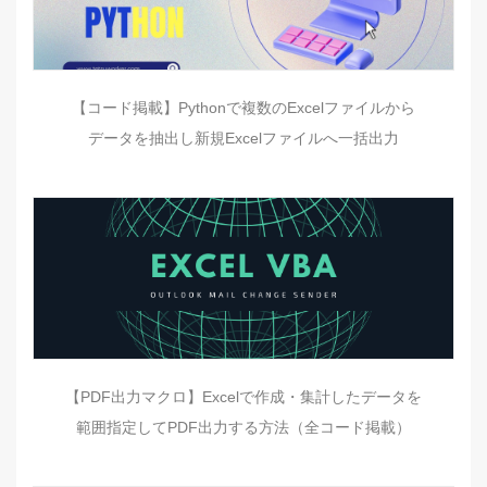
【コード掲載】Pythonで複数のExcelファイルから
データを抽出し新規Excelファイルへ一括出力
【PDF出力マクロ】Excelで作成・集計したデータを
範囲指定してPDF出力する方法（全コード掲載）