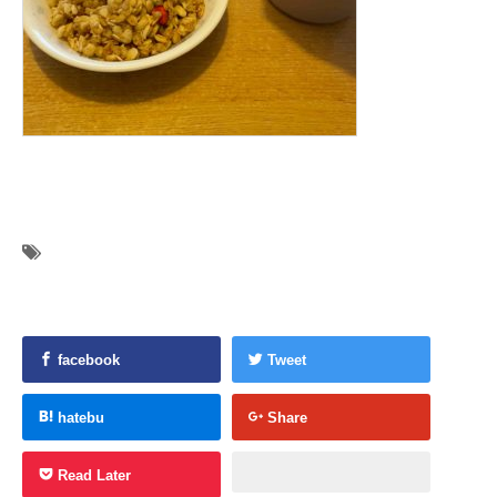
facebook
Tweet
hatebu
Share
Read Later