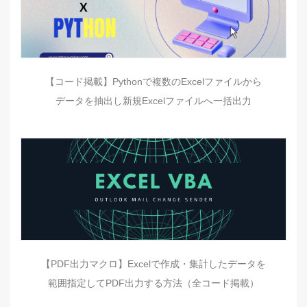
【コード掲載】Pythonで複数のExcelファイルから
データを抽出し新規Excelファイルへ一括出力
【PDF出力マクロ】Excelで作成・集計したデータを
範囲指定してPDF出力する方法（全コード掲載）