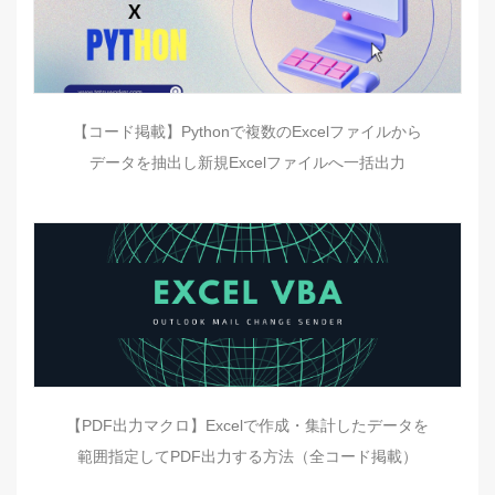
【コード掲載】Pythonで複数のExcelファイルから
データを抽出し新規Excelファイルへ一括出力
【PDF出力マクロ】Excelで作成・集計したデータを
範囲指定してPDF出力する方法（全コード掲載）