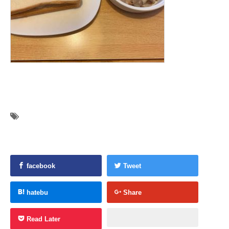
facebook
Tweet
hatebu
Share
Read Later