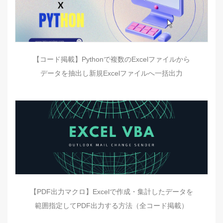
【コード掲載】Pythonで複数のExcelファイルから
データを抽出し新規Excelファイルへ一括出力
【PDF出力マクロ】Excelで作成・集計したデータを
範囲指定してPDF出力する方法（全コード掲載）