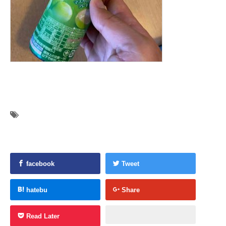
facebook
Tweet
hatebu
Share
Read Later