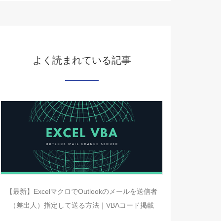
よく読まれている記事
【最新】ExcelマクロでOutlookのメールを送信者
（差出人）指定して送る方法｜VBAコード掲載