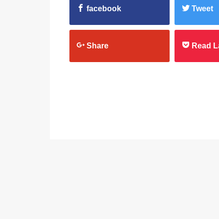
facebook
Tweet
Share
Read L