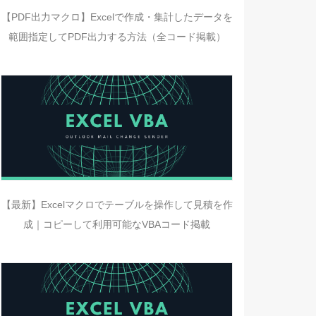
【PDF出力マクロ】Excelで作成・集計したデータを
範囲指定してPDF出力する方法（全コード掲載）
【最新】Excelマクロでテーブルを操作して見積を作
成｜コピーして利用可能なVBAコード掲載