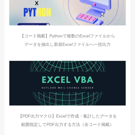
【コード掲載】Pythonで複数のExcelファイルから
データを抽出し新規Excelファイルへ一括出力
【PDF出力マクロ】Excelで作成・集計したデータを
範囲指定してPDF出力する方法（全コード掲載）