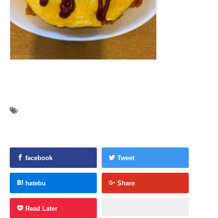
facebook
Tweet
hatebu
Share
Read Later