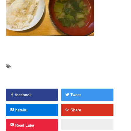
facebook
Tweet
hatebu
Share
Read Later