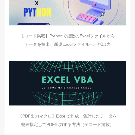
【コード掲載】Pythonで複数のExcelファイルから
データを抽出し新規Excelファイルへ一括出力
【PDF出力マクロ】Excelで作成・集計したデータを
範囲指定してPDF出力する方法（全コード掲載）