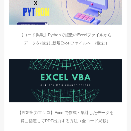
【コード掲載】Pythonで複数のExcelファイルから
データを抽出し新規Excelファイルへ一括出力
【PDF出力マクロ】Excelで作成・集計したデータを
範囲指定してPDF出力する方法（全コード掲載）