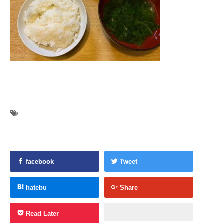
facebook
Tweet
hatebu
Share
Read Later