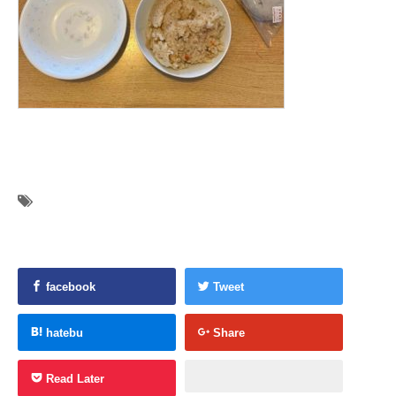
facebook
Tweet
hatebu
Share
Read Later