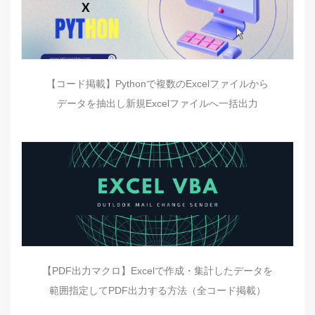
【コード掲載】Pythonで複数のExcelファイルから
データを抽出し新規Excelファイルへ一括出力
【PDF出力マクロ】Excelで作成・集計したデータを
範囲指定してPDF出力する方法（全コード掲載）