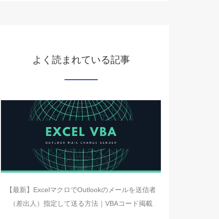
よく読まれている記事
【最新】ExcelマクロでOutlookのメールを送信者
（差出人）指定して送る方法｜VBAコード掲載