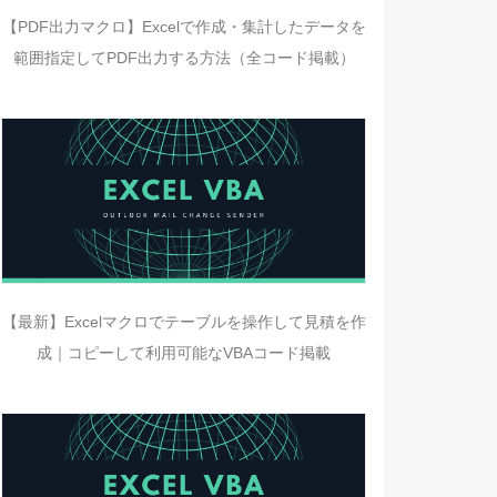
【PDF出力マクロ】Excelで作成・集計したデータを
範囲指定してPDF出力する方法（全コード掲載）
【最新】Excelマクロでテーブルを操作して見積を作
成｜コピーして利用可能なVBAコード掲載