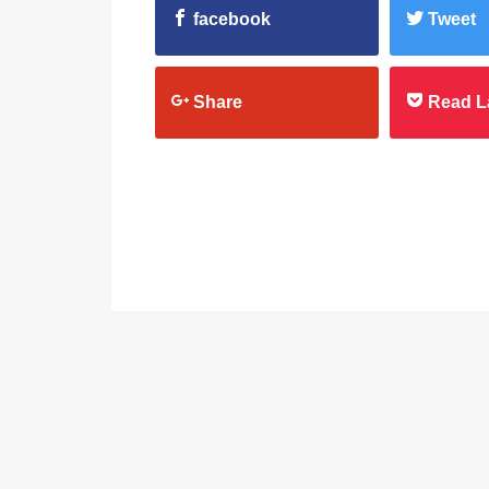
facebook
Tweet
Share
Read L