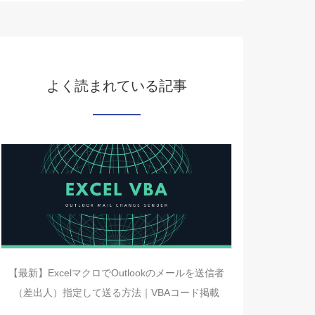
よく読まれている記事
【最新】ExcelマクロでOutlookのメールを送信者
（差出人）指定して送る方法｜VBAコード掲載