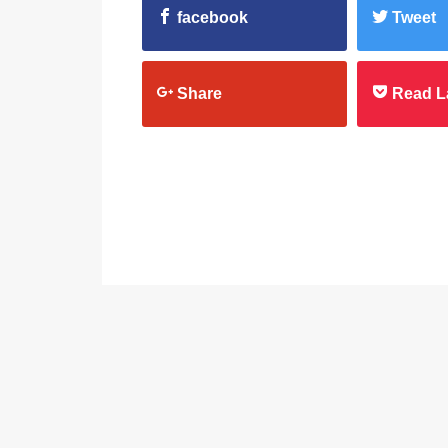
facebook
Tweet
Share
Read L