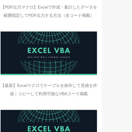
【PDF出力マクロ】Excelで作成・集計したデータを
範囲指定してPDF出力する方法（全コード掲載）
【最新】Excelマクロでテーブルを操作して見積を作
成｜コピーして利用可能なVBAコード掲載