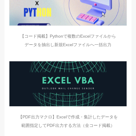
【コード掲載】Pythonで複数のExcelファイルから
データを抽出し新規Excelファイルへ一括出力
【PDF出力マクロ】Excelで作成・集計したデータを
範囲指定してPDF出力する方法（全コード掲載）