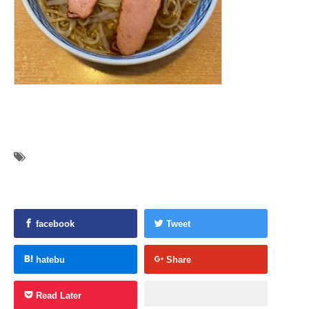
facebook
Tweet
hatebu
Share
Read Later