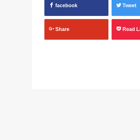
facebook
Tweet
Share
Read L