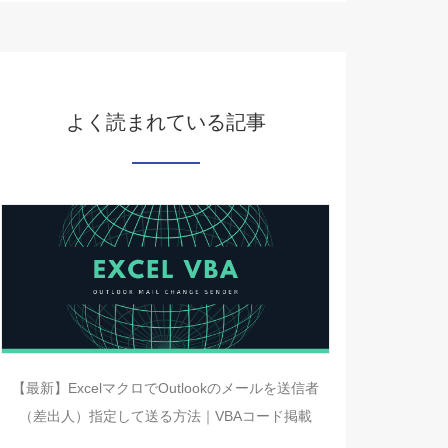
よく読まれている記事
【最新】ExcelマクロでOutlookのメールを送信者
（差出人）指定して送る方法｜VBAコード掲載