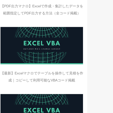
【PDF出力マクロ】Excelで作成・集計したデータを
範囲指定してPDF出力する方法（全コード掲載）
【最新】Excelマクロでテーブルを操作して見積を作
成｜コピーして利用可能なVBAコード掲載