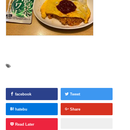
facebook
Tweet
hatebu
Share
Read Later