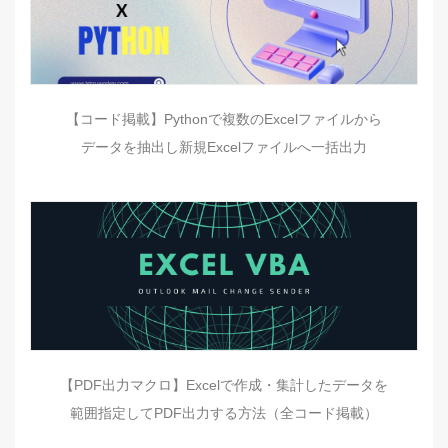
【コード掲載】Pythonで複数のExcelファイルから
データを抽出し新規Excelファイルへ一括出力
【PDF出力マクロ】Excelで作成・集計したデータを
範囲指定してPDF出力する方法（全コード掲載）