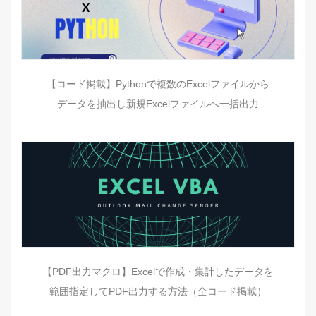
【コード掲載】Pythonで複数のExcelファイルから
データを抽出し新規Excelファイルへ一括出力
【PDF出力マクロ】Excelで作成・集計したデータを
範囲指定してPDF出力する方法（全コード掲載）