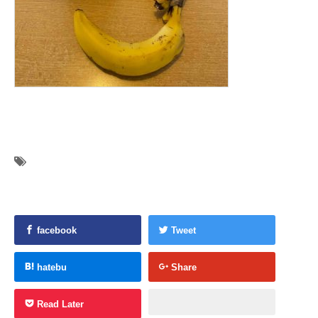
facebook
Tweet
hatebu
Share
Read Later