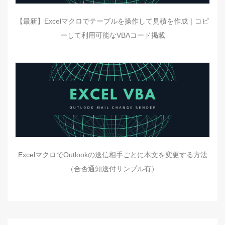
【最新】Excelマクロでテーブルを操作して見積を作成｜コピ
ーして利用可能なVBAコード掲載
ExcelマクロでOutlookの送信相手ごとに本文を変更する方法
（合否通知送付サンプル有）