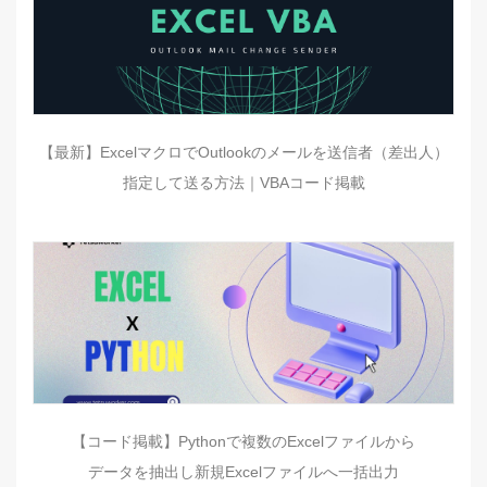
【最新】ExcelマクロでOutlookのメールを送信者（差出人）
指定して送る方法｜VBAコード掲載
【コード掲載】Pythonで複数のExcelファイルから
データを抽出し新規Excelファイルへ一括出力