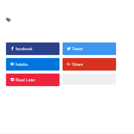
facebook
Tweet
hatebu
Share
Read Later