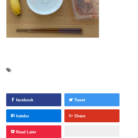
facebook
Tweet
hatebu
Share
Read Later