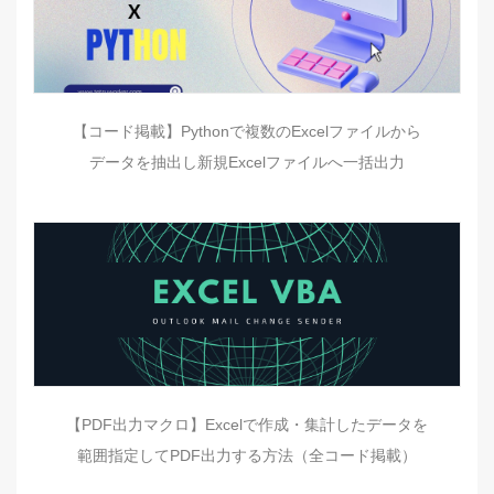
【コード掲載】Pythonで複数のExcelファイルから
データを抽出し新規Excelファイルへ一括出力
【PDF出力マクロ】Excelで作成・集計したデータを
範囲指定してPDF出力する方法（全コード掲載）