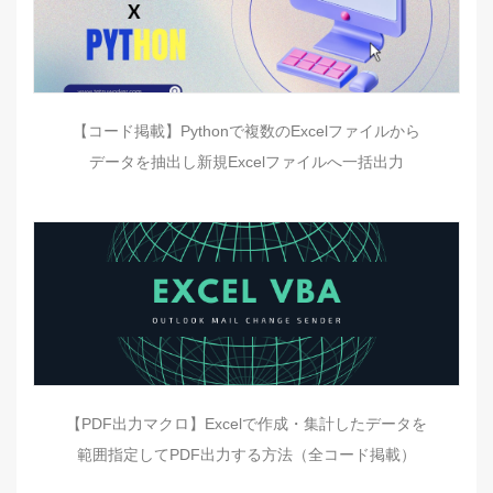
【コード掲載】Pythonで複数のExcelファイルから
データを抽出し新規Excelファイルへ一括出力
【PDF出力マクロ】Excelで作成・集計したデータを
範囲指定してPDF出力する方法（全コード掲載）