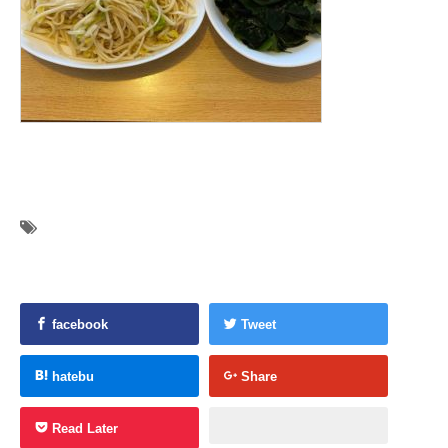
facebook
Tweet
hatebu
Share
Read Later