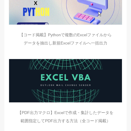
【コード掲載】Pythonで複数のExcelファイルから
データを抽出し新規Excelファイルへ一括出力
【PDF出力マクロ】Excelで作成・集計したデータを
範囲指定してPDF出力する方法（全コード掲載）