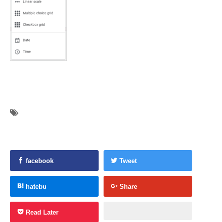
facebook
Tweet
hatebu
Share
Read Later