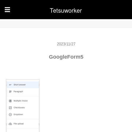
Tetsuworker
☰
2023/11/27
GoogleForm5