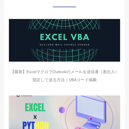
【最新】ExcelマクロでOutlookのメールを送信者（差出人）
指定して送る方法｜VBAコード掲載