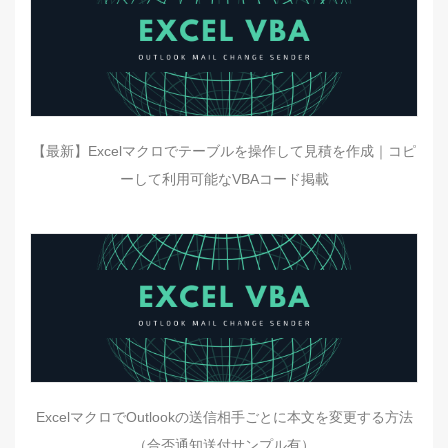
【最新】Excelマクロでテーブルを操作して見積を作成｜コピ
ーして利用可能なVBAコード掲載
ExcelマクロでOutlookの送信相手ごとに本文を変更する方法
（合否通知送付サンプル有）