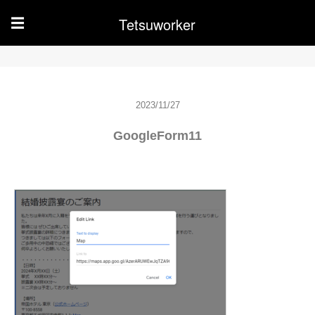
Tetsuworker
☰
2023/11/27
GoogleForm11