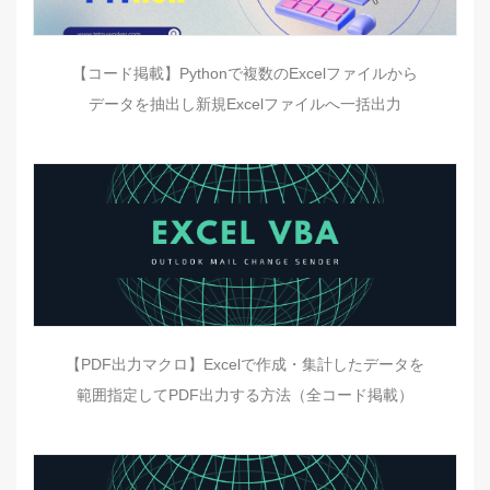
【コード掲載】Pythonで複数のExcelファイルから
データを抽出し新規Excelファイルへ一括出力
【PDF出力マクロ】Excelで作成・集計したデータを
範囲指定してPDF出力する方法（全コード掲載）