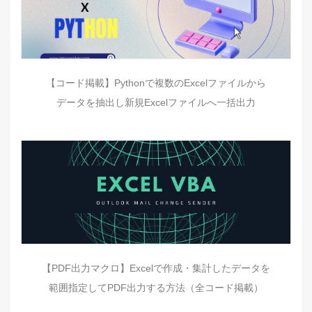
【コード掲載】Pythonで複数のExcelファイルから
データを抽出し新規Excelファイルへ一括出力
【PDF出力マクロ】Excelで作成・集計したデータを
範囲指定してPDF出力する方法（全コード掲載）