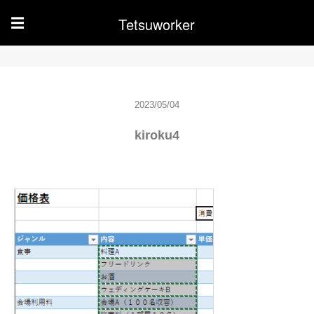
Tetsuworker
☰
2023/05/04
kiroku4