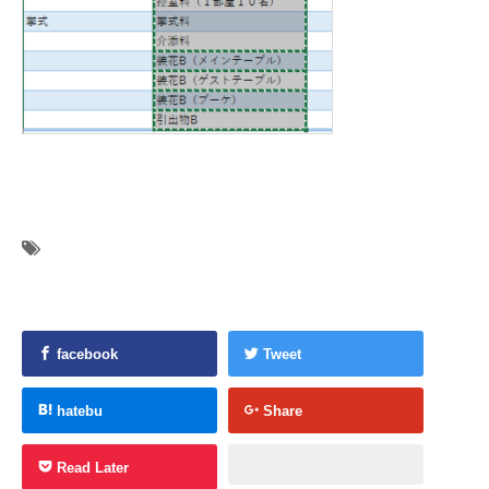
facebook
Tweet
hatebu
Share
Read Later