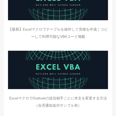
【最新】Excelマクロでテーブルを操作して見積を作成｜コピ
ーして利用可能なVBAコード掲載
ExcelマクロでOutlookの送信相手ごとに本文を変更する方法
（合否通知送付サンプル有）