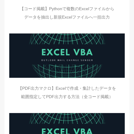
【コード掲載】Pythonで複数のExcelファイルから
データを抽出し新規Excelファイルへ一括出力
【PDF出力マクロ】Excelで作成・集計したデータを
範囲指定してPDF出力する方法（全コード掲載）