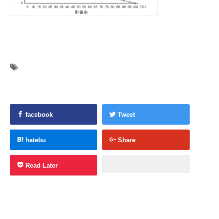
facebook
Tweet
hatebu
Share
Read Later