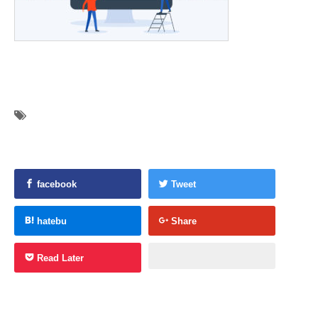
facebook
Tweet
hatebu
Share
Read Later