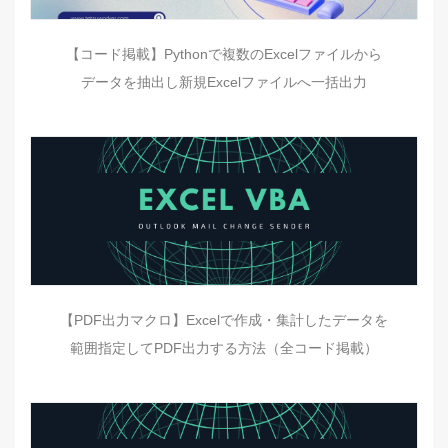
【コード掲載】Pythonで複数のExcelファイルから
データを抽出し新規Excelファイルへ一括出力
【PDF出力マクロ】Excelで作成・集計したデータを
範囲指定してPDF出力する方法（全コード掲載）