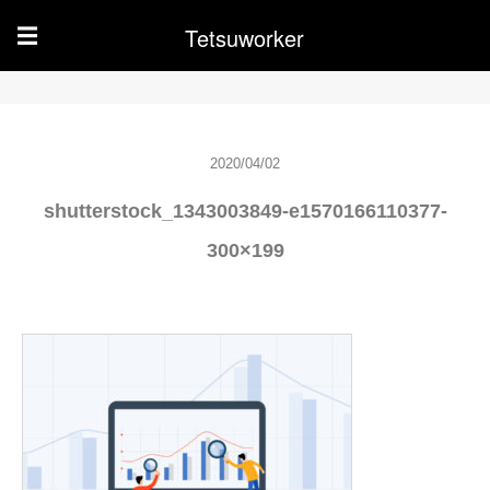
Tetsuworker
☰
2020/04/02
shutterstock_1343003849-e1570166110377-
300×199