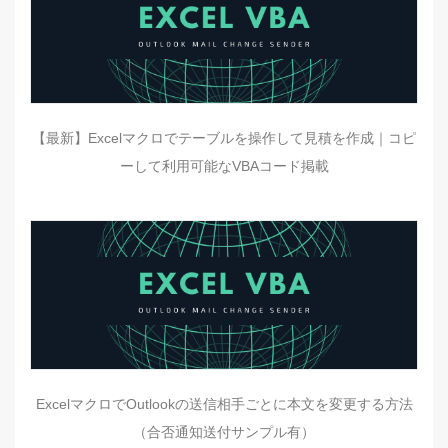
【最新】Excelマクロでテーブルを操作して見積を作成｜コピ
ーして利用可能なVBAコード掲載
ExcelマクロでOutlookの送信相手ごとに本文を変更する方法
（合否通知送付サンプル有）