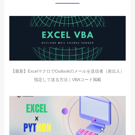
【最新】ExcelマクロでOutlookのメールを送信者（差出人）
指定して送る方法｜VBAコード掲載