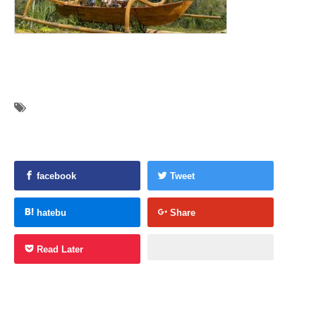
facebook
Tweet
hatebu
Share
Read Later