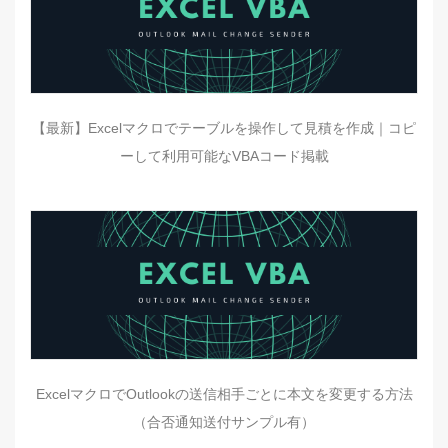
【最新】Excelマクロでテーブルを操作して見積を作成｜コピ
ーして利用可能なVBAコード掲載
ExcelマクロでOutlookの送信相手ごとに本文を変更する方法
（合否通知送付サンプル有）