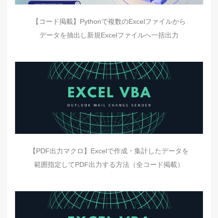
【コード掲載】Pythonで複数のExcelファイルから
データを抽出し新規Excelファイルへ一括出力
【PDF出力マクロ】Excelで作成・集計したデータを
範囲指定してPDF出力する方法（全コード掲載）