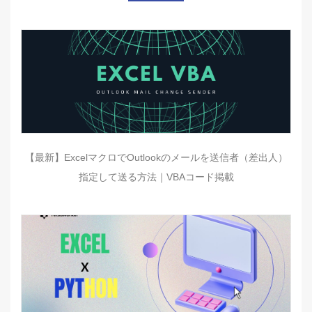
【最新】ExcelマクロでOutlookのメールを送信者（差出人）
指定して送る方法｜VBAコード掲載