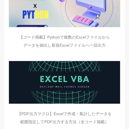
【コード掲載】Pythonで複数のExcelファイルから
データを抽出し新規Excelファイルへ一括出力
【PDF出力マクロ】Excelで作成・集計したデータを
範囲指定してPDF出力する方法（全コード掲載）