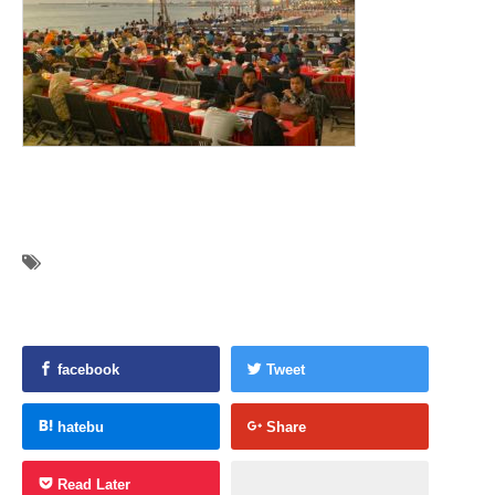
facebook
Tweet
hatebu
Share
Read Later