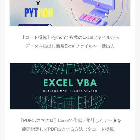
【コード掲載】Pythonで複数のExcelファイルから
データを抽出し新規Excelファイルへ一括出力
【PDF出力マクロ】Excelで作成・集計したデータを
範囲指定してPDF出力する方法（全コード掲載）