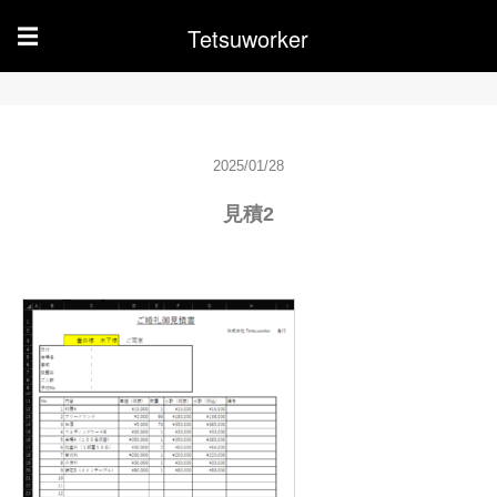
Tetsuworker
☰
2025/01/28
見積2