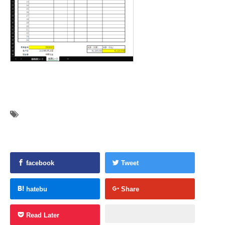
facebook
Tweet
hatebu
Share
Read Later